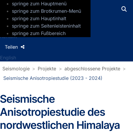
springe zum Hauptmenü
GFZ Helmholtz-Zentrum für Geoforsch
springe zum Brotkrumen-Menü
springe zum Hauptinhalt
Presse
springe zum Seitenleisteninhalt
Jobs
springe zum Fußbereich
Kontakt
Teilen
English
Seismologie
Projekte
abgeschlossene Projekte
Seismische Anisotropiestudie (2023 - 2024)
Seismische
Anisotropiestudie des
nordwestlichen Himalaya