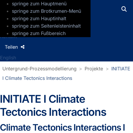
springe zum Hauptmenü
GFZ Helmholtz-Zentrum für Geoforsch
springe zum Brotkrumen-Menü
springe zum Hauptinhalt
Presse
springe zum Seitenleisteninhalt
Jobs
springe zum Fußbereich
Kontakt
Teilen
English
Untergrund-Prozessmodellierung
Projekte
INITIATE
I Climate Tectonics Interactions
INITIATE I Climate
Tectonics Interactions
Climate Tectonics Interactions I