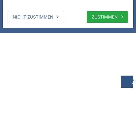
NICHT ZUSTIMMEN
ZUSTIMMEN
z