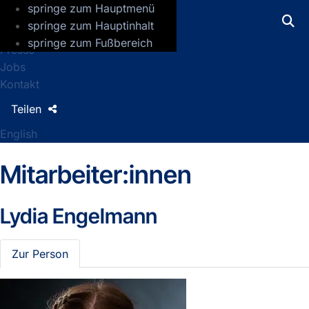
springe zum Hauptmenü
GFZ Helmholtz-Zentrum für Geoforsch
springe zum Hauptinhalt
springe zum Fußbereich
Presse
Jobs
Kontakt
Teilen
English
Mitarbeiter:innen
Lydia Engelmann
Zur Person