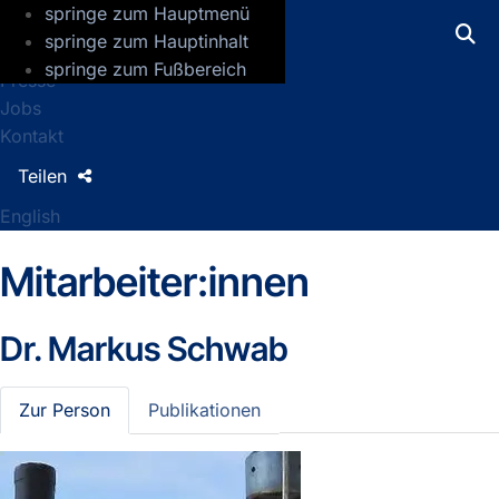
springe zum Hauptmenü
GFZ Helmholtz-Zentrum für Geoforsch
springe zum Hauptinhalt
springe zum Fußbereich
Presse
Jobs
Kontakt
Teilen
English
Mitarbeiter:innen
Dr.
Markus Schwab
Zur Person
Publikationen