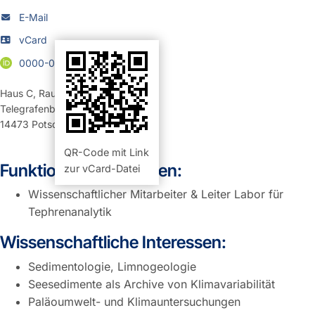
E-Mail
vCard
0000-0003-1794-481X
Haus C
,
Raum 325 (Büro)
Telegrafenberg
14473
Potsdam
QR-Code mit Link
Funktion und Aufgaben:
zur vCard-Datei
Wissenschaftlicher Mitarbeiter & Leiter Labor für
Tephrenanalytik
Wissenschaftliche Interessen:
Sedimentologie, Limnogeologie
Seesedimente als Archive von Klimavariabilität
Paläoumwelt- und Klimauntersuchungen