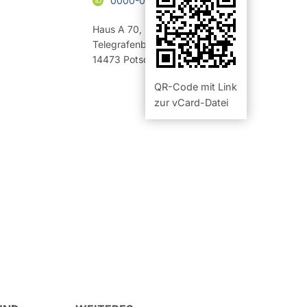
Haus A 70
,
Raum 325 (Büro)
Telegrafenberg
14473
Potsdam
QR-Code mit Link
zur vCard-Datei