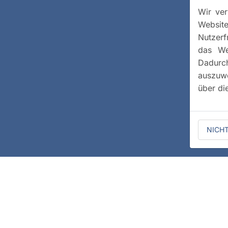
Wir ver
Website
Nutzerf
das We
Dadurc
auszuwe
über di
NICH