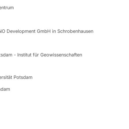
entrum
EMANO Development GmbH in Schrobenhausen
otsdam - Institut für Geowissenschaften
ersität Potsdam
tsdam