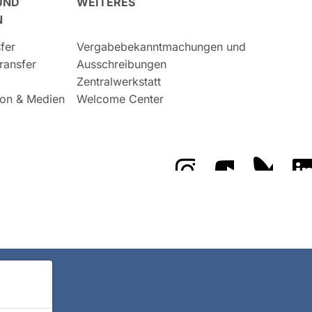
UND
WEITERES
N
fer
Vergabebekanntmachungen und
ransfer
Ausschreibungen
Zentralwerkstatt
on & Medien
Welcome Center
Das GFZ auf Instragr
Das GFZ auf 
Das GF