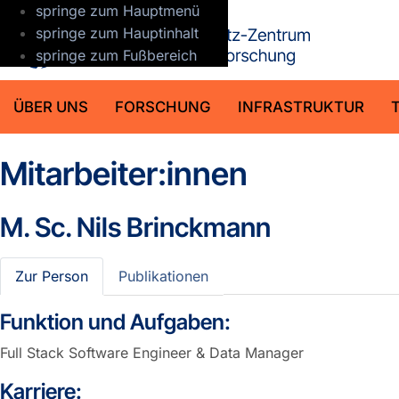
springe zum Hauptmenü
GFZ Helmho
springe zum Hauptinhalt
springe zum Fußbereich
ÜBER UNS
FORSCHUNG
INFRASTRUKTUR
Mitarbeiter:innen
M. Sc.
Nils Brinckmann
Zur Person
Publikationen
Funktion und Aufgaben:
Full Stack Software Engineer & Data Manager
Karriere: