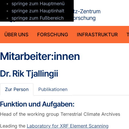
springe zum Hauptmenü
GFZ Helmho
springe zum Hauptinhalt
springe zum Fußbereich
ÜBER UNS
FORSCHUNG
INFRASTRUKTUR
Mitarbeiter:innen
Dr.
Rik Tjallingii
Zur Person
Publikationen
Funktion und Aufgaben:
Head of the working group Terrestrial Climate Archives
Leading the
Laboratory for XRF Element Scanning