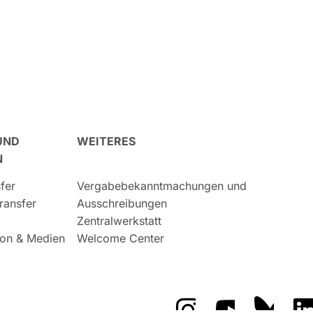
UND
WEITERES
N
fer
Vergabebekanntmachungen und
ransfer
Ausschreibungen
Zentralwerkstatt
on & Medien
Welcome Center
Das GFZ auf Instragr
Das GFZ auf 
Das GF