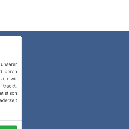
 unserer
nd deren
tzen wir
trackt.
istisch
ederzeit