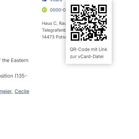
0000-0002-9723-3622
Haus C
,
Raum 326 (Büro)
Telegrafenberg
14473
Potsdam
QR-Code mit Link
zur vCard-Datei
 the Eastern
ition (135-
meier
,
Cecile