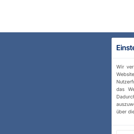
Einst
Wir ver
Website
Nutzerf
das We
Dadurc
auszuwe
über di