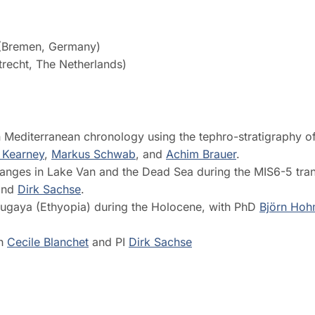
(Bremen, Germany)
recht, The Netherlands)
 Mediterranean chronology using the tephro-stratigraphy of
 Kearney
,
Markus Schwab
, and
Achim Brauer
.
ges in Lake Van and the Dead Sea during the MIS6-5 trans
and
Dirk Sachse
.
ugaya (Ethyopia) during the Holocene, with PhD
Björn Hoh
th
Cecile Blanchet
and PI
Dirk Sachse