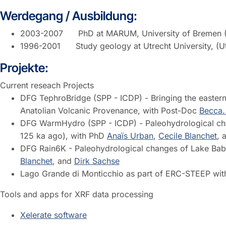
Werdegang / Ausbildung:
2003-2007 PhD at MARUM, University of Bremen 
1996-2001 Study geology at Utrecht University, (Ut
Projekte:
Current reseach Projects
DFG TephroBridge (SPP - ICDP) - Bringing the eastern
Anatolian Volcanic Provenance, with Post-Doc
Becca.
DFG WarmHydro (SPP - ICDP) - Paleohydrological chan
125 ka ago), with PhD
Anaïs Urban
,
Cecile Blanchet
, 
DFG Rain6K - Paleohydrological changes of Lake Bab
Blanchet
, and
Dirk Sachse
Lago Grande di Monticchio as part of ERC-STEEP wi
Tools and apps for XRF data processing
Xelerate software