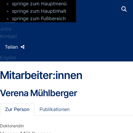
springe zum Hauptmenü
GFZ Helmholtz-Zentrum für Geoforsch
springe zum Hauptinhalt
springe zum Fußbereich
Presse
Jobs
Kontakt
Teilen
English
Mitarbeiter:innen
Verena Mühlberger
Zur Person
Publikationen
Doktorandin