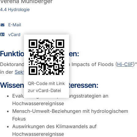
Verena Mühlberger
4.4 Hydrologie
E-Mail
vCard
Funktion und Aufgaben:
Doktorand im Projekt "Health Impacts of Floods (
Hi-CliF
)"
in der
Sektion 4.4 Hydrologie
Wissenschaftliche Interessen:
QR-Code mit Link
zur vCard-Datei
Evaluierung von Anpassungsstrategien an
Hochwasserereignisse
Mensch-Umwelt-Beziehungen mit hydrologischem
Fokus
Auswirkungen des Klimawandels auf
Hochwasserereignisse