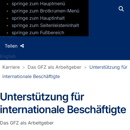
springe zum Hauptmenü
GFZ Helmholtz-Zentrum für Geoforsch
springe zum Brotkrumen-Menü
springe zum Hauptinhalt
Presse
springe zum Seitenleisteninhalt
Jobs
springe zum Fußbereich
Kontakt
Teilen
English
Karriere
Das GFZ als Arbeitgeber
Unterstützung für
internationale Beschäftigte
Unterstützung für
internationale Beschäftigte
Das GFZ als Arbeitgeber