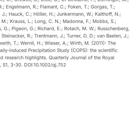
.; Engelmann, R.; Flamant, C.; Foken, T.; Gorgas, T.;
J.; Hauck, C.; Höller, H.; Junkermann, W.; Kalthoff, N.;
, M.; Krauss, L.; Long, C. N.; Madonna, F.; Mobbs, S.;
rs, G.; Pigeon, G.; Richard, E.; Rotach, M. W.; Russchenberg,
; Steinacker, R.; Trentmann, J.; Turner, D. D.; van Baelen, J.;
erth, T.; Wernli, H.; Wieser, A.; Wirth, M. (2011): The
ly-induced Precipitation Study (COPS): the scientific
nd research highlights. Quarterly Journal of the Royal
, S1, 3-30. DOI:10.1002/qj.752