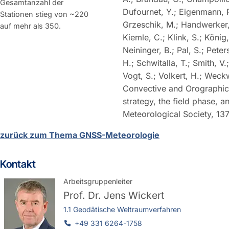
Gesamtanzahl der
Dufournet, Y.; Eigenmann, R
Stationen stieg von ~220
Grzeschik, M.; Handwerker, 
auf mehr als 350.
Kiemle, C.; Klink, S.; König
Neininger, B.; Pal, S.; Pete
H.; Schwitalla, T.; Smith, V.
Vogt, S.; Volkert, H.; Weckw
Convective and Orographical
strategy, the field phase, a
Meteorological Society, 137
zurück zum Thema GNSS-Meteorologie
Kontakt
Arbeitsgruppenleiter
Prof. Dr.
Jens Wickert
1.1 Geodätische Weltraumverfahren
+49 331 6264-1758