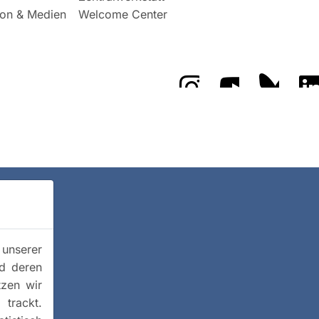
on & Medien
Welcome Center
Das GFZ auf Instragr
Das GFZ auf 
Das GF
 unserer
nd deren
tzen wir
trackt.