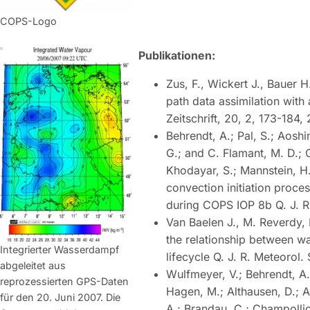
COPS-Logo
Publikationen:
Zus, F., Wickert J., Bauer 
path data assimilation wi
Zeitschrift, 20, 2, 173-184, 
Behrendt, A.; Pal, S.; Aoshi
G.; and C. Flamant, M. D.; G
Khodayar, S.; Mannstein, H.
convection initiation proces
during COPS IOP 8b Q. J. R
Van Baelen J., M. Reverdy,
the relationship between wa
Integrierter Wasserdampf
lifecycle Q. J. R. Meteorol
abgeleitet aus
Wulfmeyer, V.; Behrendt, A.;
reprozessierten GPS-Daten
Hagen, M.; Althausen, D.; A
für den 20. Juni 2007. Die
A.; Brandau, C.; Champollion