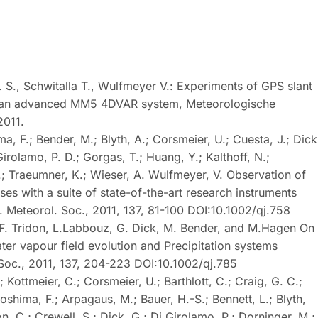
H. S., Schwitalla T., Wulfmeyer V.: Experiments of GPS slant
th an advanced MM5 4DVAR system, Meteorologische
2011.
ma, F.; Bender, M.; Blyth, A.; Corsmeier, U.; Cuesta, J.; Dick
irolamo, P. D.; Gorgas, T.; Huang, Y.; Kalthoff, N.;
; Traeumner, K.; Wieser, A. Wulfmeyer, V. Observation of
ses with a suite of state-of-the-art research instruments
. Meteorol. Soc., 2011, 137, 81-100 DOI:10.1002/qj.758
 F. Tridon, L.Labbouz, G. Dick, M. Bender, and M.Hagen On
ter vapour field evolution and Precipitation systems
. Soc., 2011, 137, 204-223 DOI:10.1002/qj.785
 Kottmeier, C.; Corsmeier, U.; Barthlott, C.; Craig, G. C.;
oshima, F.; Arpagaus, M.; Bauer, H.-S.; Bennett, L.; Blyth,
, C.; Crewell, S.; Dick, G.; Di Girolamo, P.; Dorninger, M.;