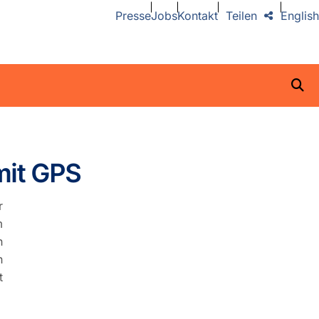
Presse
Jobs
Kontakt
Teilen
English
mit GPS
r
m
n
n
t