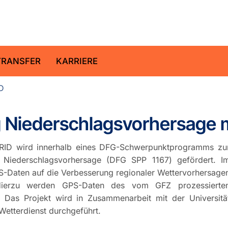
ltz-Zentrum für Geoforschung
TRANSFER
KARRIERE
D
 Niederschlagsvorhersage 
RID wird innerhalb eines DFG-Schwerpunktprogramms zu
n Niederschlagsvorhersage (DFG SPP 1167) gefördert. I
PS-Daten auf die Verbesserung regionaler Wettervorhersage
 Hierzu werden GPS-Daten des vom GFZ prozessierte
 Das Projekt wird in Zusammenarbeit mit der Universitä
tterdienst durchgeführt.