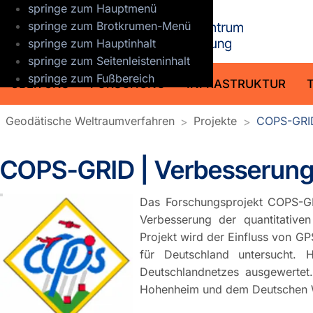
springe zum Hauptmenü
GFZ Helmho
springe zum Brotkrumen-Menü
springe zum Hauptinhalt
springe zum Seitenleisteninhalt
springe zum Fußbereich
ÜBER UNS
FORSCHUNG
INFRASTRUKTUR
Geodätische Weltraumverfahren
Projekte
COPS-GRI
COPS-GRID | Verbesserung
Das Forschungsprojekt COPS-G
Verbesserung der quantitative
Projekt wird der Einfluss von G
für Deutschland untersucht.
Deutschlandnetzes ausgewertet.
Hohenheim und dem Deutschen We