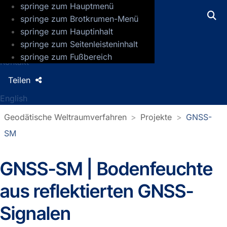
springe zum Hauptmenü
GFZ Helmholtz-Zentrum für Geoforsch
springe zum Brotkrumen-Menü
springe zum Hauptinhalt
Presse
springe zum Seitenleisteninhalt
Jobs
springe zum Fußbereich
Kontakt
Teilen
English
Geodätische Weltraumverfahren
Projekte
GNSS-
SM
GNSS-SM | Bodenfeuchte
aus reflektierten GNSS-
Signalen