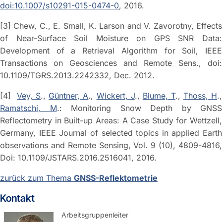
doi:10.1007/s10291-015-0474-0
, 2016.
[3] Chew, C., E. Small, K. Larson and V. Zavorotny, Effects
of Near-Surface Soil Moisture on GPS SNR Data:
Development of a Retrieval Algorithm for Soil, IEEE
Transactions on Geosciences and Remote Sens., doi:
10.1109/TGRS.2013.2242332, Dec. 2012.
[4]
Vey, S
.,
Güntner, A
.,
Wickert, J
.,
Blume, T
.,
Thoss, H
.
Ramatschi, M
.: Monitoring Snow Depth by GNSS
Reflectometry in Built-up Areas: A Case Study for Wettzell,
Germany, IEEE Journal of selected topics in applied Earth
observations and Remote Sensing, Vol. 9 (10), 4809-4816,
Doi: 10.1109/JSTARS.2016.2516041, 2016.
zurück zum Thema
GNSS-Reflektometrie
Kontakt
Arbeitsgruppenleiter