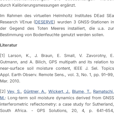
durch Kalibrierungsmessungen ergänzt.
Im Rahmen des virtuellen Helmholtz Institutes DEad SEa
Research VEnue (
DESERVE
) wurden 3 GNSS-Stationen i
der Gegend des Toten Meeres installiert, die u.a. zur
Bestimmung von Bodenfeuchte genutzt werden sollen.
Literatur
[1] Larson, K., J. Braun, E. Small, V. Zavorotny, E.
Gutmann, and A. Bilich, GPS multipath and its relation to
near-surface soil moisture content, IEEE J. Sel. Topics
Appl. Earth Observ. Remote Sens., vol. 3, No. 1, pp. 91–99,
Mar. 2010.
[2]
Vey, S.
,
Güntner, A.
,
Wickert, J.
,
Blume, T.
,
Ramatschi
M.
: Long-term soil moisture dynamics derived from GNSS
interferometric reflectometry: a case study for Sutherland,
South Africa. - GPS Solutions, 20, 4, p. 641-654,