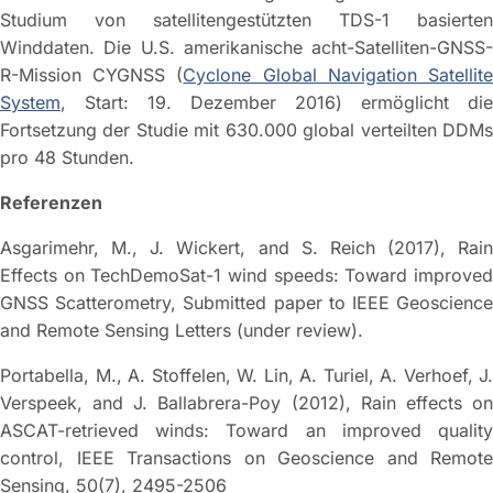
Studium von satellitengestützten TDS-1 basierten
Winddaten. Die U.S. amerikanische acht-Satelliten-GNSS-
R-Mission CYGNSS (
Cyclone Global Navigation Satellit
System
, Start: 19. Dezember 2016) ermöglicht die
Fortsetzung der Studie mit 630.000 global verteilten DDMs
pro 48 Stunden.
Referenzen
Asgarimehr, M., J. Wickert, and S. Reich (2017), Rain
Effects on TechDemoSat-1 wind speeds: Toward improved
GNSS Scatterometry, Submitted paper to IEEE Geoscience
and Remote Sensing Letters (under review).
Portabella, M., A. Stoffelen, W. Lin, A. Turiel, A. Verhoef, J.
Verspeek, and J. Ballabrera-Poy (2012), Rain effects on
ASCAT-retrieved winds: Toward an improved quality
control, IEEE Transactions on Geoscience and Remote
Sensing, 50(7), 2495-2506