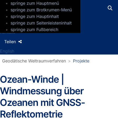
springe zum Hauptmenü
GFZ Helmholtz-Zentrum für Geoforsch
springe zum Brotkrumen-Menü
springe zum Hauptinhalt
Presse
springe zum Seitenleisteninhalt
Jobs
springe zum Fußbereich
Kontakt
Teilen
English
Geodätische Weltraumverfahren
Projekte
Ozean-Winde |
Windmessung über
Ozeanen mit GNSS-
Reflektometrie