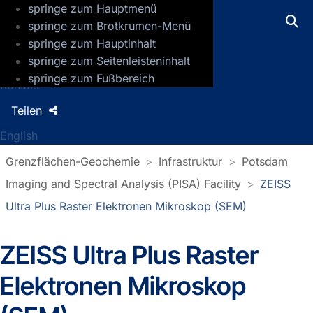
springe zum Hauptmenü
GFZ Helmholtz-Zentrum für Geoforsch
springe zum Brotkrumen-Menü
springe zum Hauptinhalt
Presse
springe zum Seitenleisteninhalt
Jobs
springe zum Fußbereich
Kontakt
Teilen
English
Grenzflächen-Geochemie
Infrastruktur
Potsdam
Imaging and Spectral Analysis (PISA) Facility
ZEISS
Ultra Plus Raster Elektronen Mikroskop (SEM)
ZEISS Ultra Plus Raster
Elektronen Mikroskop