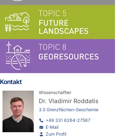
Kontakt
Wissenschaftler
Dr.
Vladimir Roddatis
3.5 Grenzflächen-Geochemie
+49 331 6264-27567
E-Mail
Zum Profil