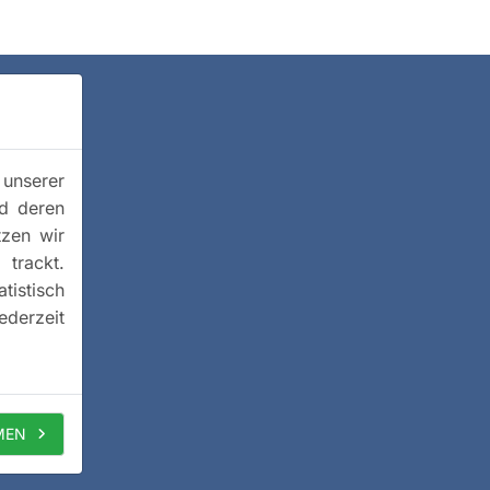
 unserer
nd deren
tzen wir
trackt.
istisch
ederzeit
MEN