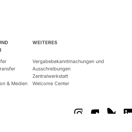
UND
WEITERES
N
fer
Vergabebekanntmachungen und
ransfer
Ausschreibungen
Zentralwerkstatt
on & Medien
Welcome Center
Das GFZ auf Instragr
Das GFZ auf 
Das GF