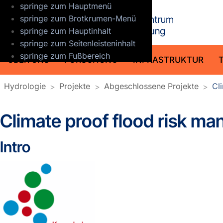
springe zum Hauptmenü
GFZ Helmho
springe zum Brotkrumen-Menü
springe zum Hauptinhalt
springe zum Seitenleisteninhalt
springe zum Fußbereich
ÜBER UNS
FORSCHUNG
INFRASTRUKTUR
Hydrologie
Projekte
Abgeschlossene Projekte
Cl
Climate proof flood risk m
Intro