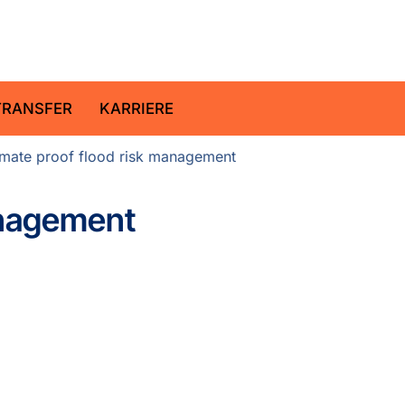
ltz-Zentrum für Geoforschung
TRANSFER
KARRIERE
imate proof flood risk management
anagement