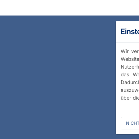
Einst
Wir ver
Website
Nutzerf
das We
Dadurc
auszuwe
über di
NICH