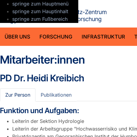
springe zum Hauptmenü
GFZ Helmho
springe zum Hauptinhalt
springe zum Fußbereich
ÜBER UNS
FORSCHUNG
INFRASTRUKTUR
Mitarbeiter:innen
PD Dr.
Heidi Kreibich
Zur Person
Publikationen
Funktion und Aufgaben:
Leiterin der Sektion Hydrologie
Leiterin der Arbeitsgruppe "Hochwasserrisiko und Kl
Privatdozentin am Geographischen Institut der Humbold