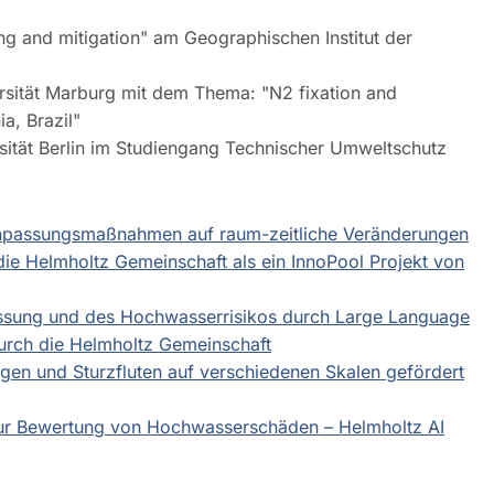
ng and mitigation" am Geographischen Institut der
rsität Marburg mit dem Thema: "N2 fixation and
ia, Brazil"
sität Berlin im Studiengang Technischer Umweltschutz
Anpassungsmaßnahmen auf raum-zeitliche Veränderungen
ie Helmholtz Gemeinschaft als ein InnoPool Projekt von
ssung und des Hochwasserrisikos durch Large Language
urch die Helmholtz Gemeinschaft
en und Sturzfluten auf verschiedenen Skalen gefördert
zur Bewertung von Hochwasserschäden – Helmholtz AI