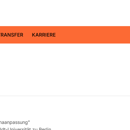
ltz-Zentrum für Geoforschung
TRANSFER
KARRIERE
imaanpassung"
t-Universität zu Berlin