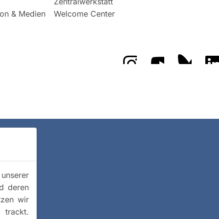
Zentralwerkstatt
on & Medien
Welcome Center
Das GFZ auf Instragr
Das GFZ auf 
Das GF
 unserer
nd deren
tzen wir
trackt.