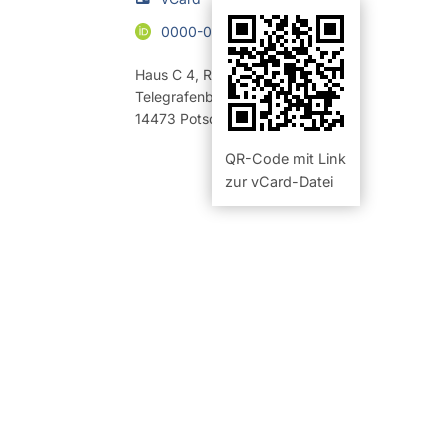
0000-0001-6274-3625
Haus C 4
,
Raum 2.15 (Büro)
Telegrafenberg
14473
Potsdam
QR-Code mit Link
zur vCard-Datei