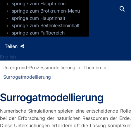
springe zum Hauptmenü
GFZ Helmholtz-Zentrum für Geoforsch
springe zum Brotkrumen-Menü
springe zum Hauptinhalt
Presse
springe zum Seitenleisteninhalt
Jobs
springe zum Fußbereich
Kontakt
Teilen
English
Untergrund-Prozessmodellierung
Themen
Surrogatmodellierung
Surrogatmodellierung
Numerische Simulationen spielen eine entscheidende Rolle
bei der Erforschung der natürlichen Ressourcen der Erde.
Diese Untersuchungen erfordern oft die Lösung komplexer