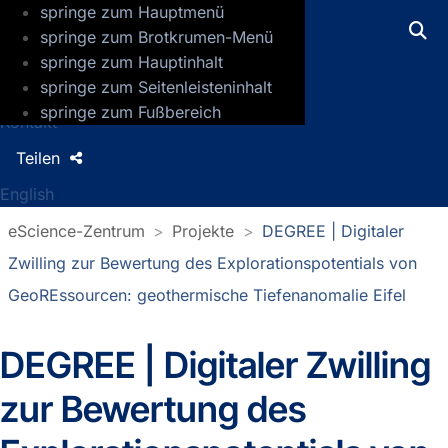
springe zum Hauptmenü
GFZ Helmholtz-Zentrum für Geoforsch
springe zum Brotkrumen-Menü
springe zum Hauptinhalt
Presse
springe zum Seitenleisteninhalt
Jobs
springe zum Fußbereich
Kontakt
Teilen
English
eScience-Zentrum
Projekte
DEGREE | Digitaler
Zwilling zur Bewertung des Explorationspotentials von
GeoREssourcen: geothermische Tiefenanomalie Eifel
DEGREE | Digitaler Zwilling
zur Bewertung des