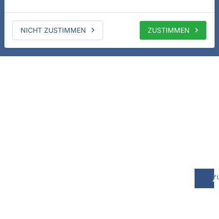
NICHT ZUSTIMMEN
ZUSTIMMEN
z