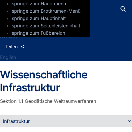
springe zum Hauptmenü
GFZ Helmholtz-Zentrum für Geoforsch
springe zum Brotkrumen-Menü
springe zum Hauptinhalt
Presse
springe zum Seitenleisteninhalt
Jobs
springe zum Fußbereich
Kontakt
Teilen
English
Wissenschaftliche
Infrastruktur
Sektion 1.1
Geodätische Weltraumverfahren