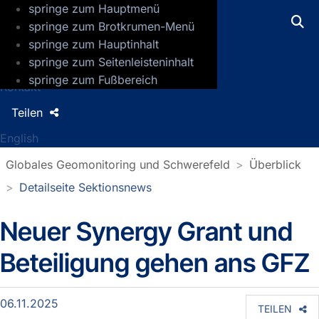
springe zum Hauptmenü
GFZ Helmholtz-Zentrum für Geoforsch
springe zum Brotkrumen-Menü
springe zum Hauptinhalt
Presse
springe zum Seitenleisteninhalt
Jobs
springe zum Fußbereich
Kontakt
Teilen
English
Globales Geomonitoring und Schwerefeld
Überblick
Detailseite Sektionsnews
Neuer Synergy Grant und
Detailseite Sektionsnews
Beteiligung gehen ans GFZ
06.11.2025
TEILEN