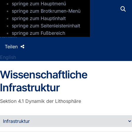
springe zum Hauptmenü
GFZ Helmholtz-Zentrum für Geoforsch
springe zum Brotkrumen-Menü
springe zum Hauptinhalt
Presse
springe zum Seitenleisteninhalt
Jobs
springe zum Fußbereich
Kontakt
Teilen
English
Wissenschaftliche
Infrastruktur
Sektion 4.1
Dynamik der Lithosphäre