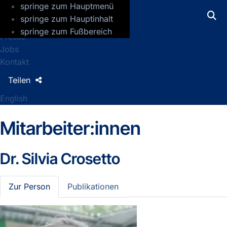
springe zum Hauptmenü
GFZ Helmholtz-Zentrum für Geoforsch
springe zum Hauptinhalt
springe zum Fußbereich
Presse
Jobs
Kontakt
Teilen
English
Mitarbeiter:innen
Dr.
Silvia Crosetto
Zur Person
Publikationen