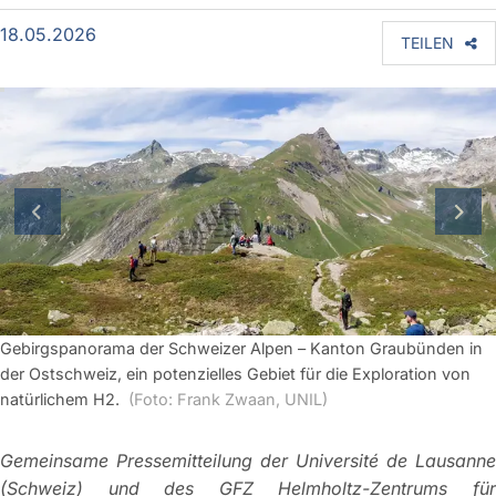
18.05.2026
TEILEN
vorherige Folie
näch
Gebirgspanorama der Schweizer Alpen – Kanton Graubünden in
der Ostschweiz, ein potenzielles Gebiet für die Exploration von
natürlichem H2.
(Foto: Frank Zwaan, UNIL)
Gemeinsame Pressemitteilung der Université de Lausanne
(Schweiz) und des GFZ Helmholtz-Zentrums für