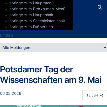
springe zum Hauptmenü
GFZ Helmholtz-Zentrum für Geoforsch
springe zum Brotkrumen-Menü
springe zum Hauptinhalt
Presse
springe zum Seitenleisteninhalt
Jobs
springe zum Fußbereich
Kontakt
English
Detailansicht
Meldungen
Potsdamer Tag der
Wissenschaften am 9. Mai
06.05.2026
TEILEN