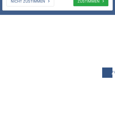
NICHT ZUSTIMMEN
ZUSTIMMEN
z