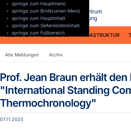
springe zum Hauptmenü
GFZ Helmho
springe zum Brotkrumen-Menü
springe zum Hauptinhalt
springe zum Seitenleisteninhalt
springe zum Fußbereich
ÜBER UNS
FORSCHUNG
INFRASTRUKTUR
Detailansicht
Alle Meldungen
Archiv
Meldungen
Prof. Jean Braun erhält de
"International Standing Co
Thermochronology"
07.11.2025