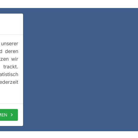
 unserer
nd deren
tzen wir
trackt.
istisch
ederzeit
MEN