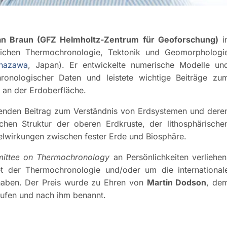
an Braun (GFZ Helmholtz-Zentrum für Geoforschung)
i
eichen Thermochronologie, Tektonik und Geomorphologi
anazawa
, Japan). Er entwickelte numerische Modelle un
ronologischer Daten und leistete wichtige Beiträge zu
 an der Erdoberfläche.
agenden Beitrag zum Verständnis von Erdsystemen und dere
chen Struktur der oberen Erdkruste, der lithosphärische
lwirkungen zwischen fester Erde und Biosphäre.
mittee on Thermochronology
an Persönlichkeiten verliehen
t der Thermochronologie und/oder um die international
haben. Der Preis wurde zu Ehren von
Martin Dodson
, de
rufen und nach ihm benannt.