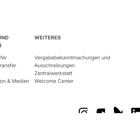
UND
WEITERES
N
fer
Vergabebekanntmachungen und
ransfer
Ausschreibungen
Zentralwerkstatt
on & Medien
Welcome Center
Das GFZ auf Instragr
Das GFZ auf 
Das GF