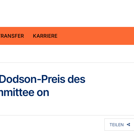
ltz-Zentrum für Geoforschung
TRANSFER
KARRIERE
n Dodson-Preis des
mmittee on
TEILEN