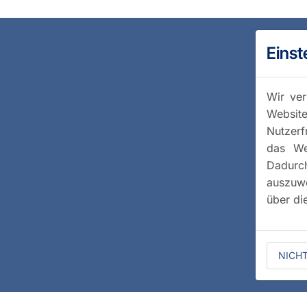
Einst
Wir ver
Website
Nutzerf
das We
Dadurc
auszuwe
über di
NICH