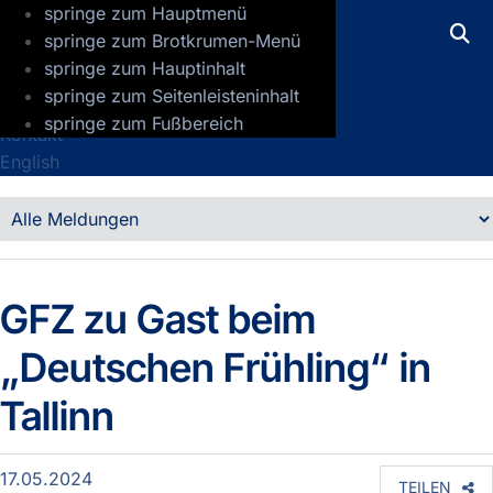
springe zum Hauptmenü
GFZ Helmholtz-Zentrum für Geoforsch
springe zum Brotkrumen-Menü
springe zum Hauptinhalt
Presse
springe zum Seitenleisteninhalt
Jobs
springe zum Fußbereich
Kontakt
English
Detailansicht
Meldungen
GFZ zu Gast beim
„Deutschen Frühling“ in
Tallinn
17.05.2024
TEILEN