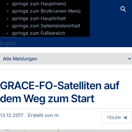
springe zum Hauptmenü
GFZ Helmholtz-Zentrum für Geoforsch
springe zum Brotkrumen-Menü
springe zum Hauptinhalt
Presse
springe zum Seitenleisteninhalt
Jobs
springe zum Fußbereich
Kontakt
English
Detailansicht
Meldungen
GRACE-FO-Satelliten auf
dem Weg zum Start
13.12.2017
Erstellt von
rn
TEILEN