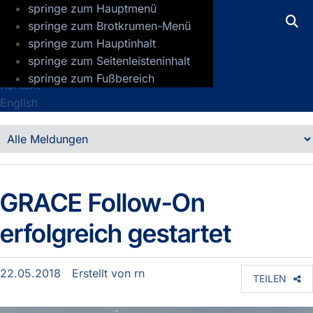
springe zum Hauptmenü
GFZ Helmholtz-Zentrum für Geoforsch
springe zum Brotkrumen-Menü
springe zum Hauptinhalt
Presse
springe zum Seitenleisteninhalt
Jobs
springe zum Fußbereich
Kontakt
English
Detailansicht
Meldungen
GRACE Follow-On
erfolgreich gestartet
22.05.2018
Erstellt von
rn
TEILEN