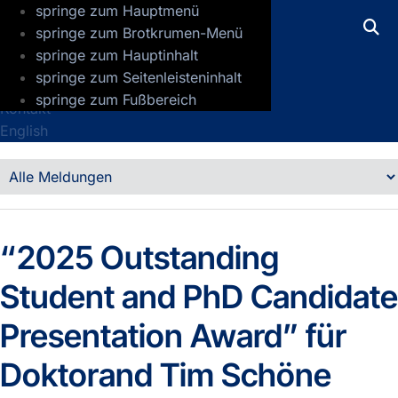
springe zum Hauptmenü
GFZ Helmholtz-Zentrum für Geoforsch
springe zum Brotkrumen-Menü
springe zum Hauptinhalt
Presse
springe zum Seitenleisteninhalt
Jobs
springe zum Fußbereich
Kontakt
English
Detailansicht
Meldungen
“2025 Outstanding
Student and PhD Candidate
Presentation Award” für
Doktorand Tim Schöne