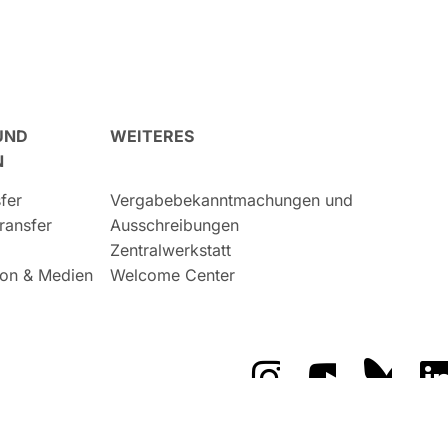
UND
WEITERES
N
fer
Vergabebekanntmachungen und
ransfer
Ausschreibungen
Zentralwerkstatt
on & Medien
Welcome Center
Das GFZ auf Instragr
Das GFZ auf 
Das GF