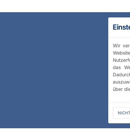
Einst
Wir ver
Website
Nutzerf
das We
Dadurc
auszuwe
über di
NICH