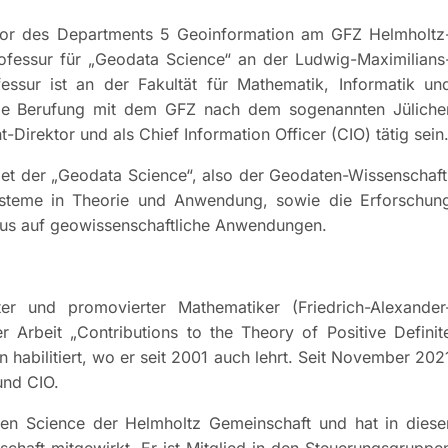
ktor des Departments 5 Geoinformation am GFZ Helmholtz
fessur für „Geodata Science“ an der Ludwig-Maximilians
sur ist an der Fakultät für Mathematik, Informatik un
same Berufung mit dem GFZ nach dem sogenannten Jüliche
Direktor und als Chief Information Officer (CIO) tätig sein
biet der „Geodata Science“, also der Geodaten-Wissenschaft
ysteme in Theorie und Anwendung, sowie die Erforschun
kus auf geowissenschaftliche Anwendungen.
er und promovierter Mathematiker (Friedrich-Alexander
 Arbeit „Contributions to the Theory of Positive Definit
 habilitiert, wo er seit 2001 auch lehrt. Seit November 202
und CIO.
pen Science der Helmholtz Gemeinschaft und hat in diese
chaft mitgewirkt. Er ist Mitglied in den Steuerungsgruppe