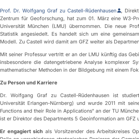
Prof. Dr. Wolfgang Graf zu Castell-Rüdenhausen
, Dire
Zentrum für Geoforschung, hat zum 01. März eine W3-Pro
Universität München (LMU) übernommen. Die neue Profes
Statistik angesiedelt. Es handelt sich um eine gemein
Modell. Zu Castell wird damit am GFZ weiter als Department-
Mit seiner Professur vertritt er an der LMU künftig das Ge
insbesondere die datengetriebene Analyse komplexer S
mathematischer Methoden in der Bildgebung mit einem Fo
Zu Person und Karriere
Dr. Wolfgang Graf zu Castell-Rüdenhausen ist studiert
Universität Erlangen-Nürnberg) und wurde 2011 mit seiner
Functions and their Role in Applications“ an der TU München
ist er Direktor des Departments 5 Geoinformation am GFZ 
Er engagiert sich
als Vorsitzender des Arbeitskreises O
Rolle an verschiedenen strategischen Papieren der Gemeins