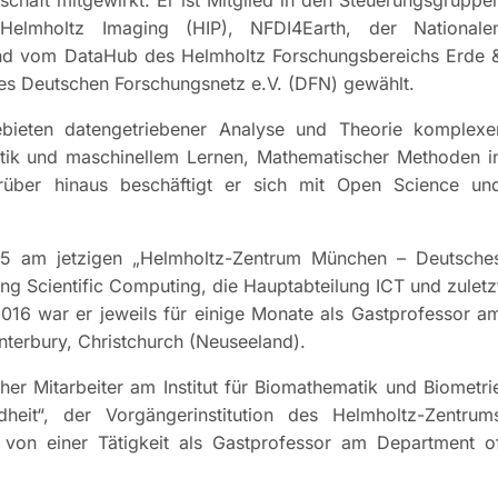
elmholtz Imaging (HIP), NFDI4Earth, der Nationale
 und vom DataHub des Helmholtz Forschungsbereichs Erde 
s Deutschen Forschungsnetz e.V. (DFN) gewählt.
ebieten datengetriebener Analyse und Theorie komplexe
stik und maschinellem Lernen, Mathematischer Methoden i
über hinaus beschäftigt er sich mit Open Science un
005 am jetzigen „Helmholtz-Zentrum München – Deutsche
g Scientific Computing, die Hauptabteilung ICT und zuletz
2016 war er jeweils für einige Monate als Gastprofessor a
anterbury, Christchurch (Neuseeland).
her Mitarbeiter am Institut für Biomathematik und Biometri
it“, der Vorgängerinstitution des Helmholtz-Zentrum
von einer Tätigkeit als Gastprofessor am Department o