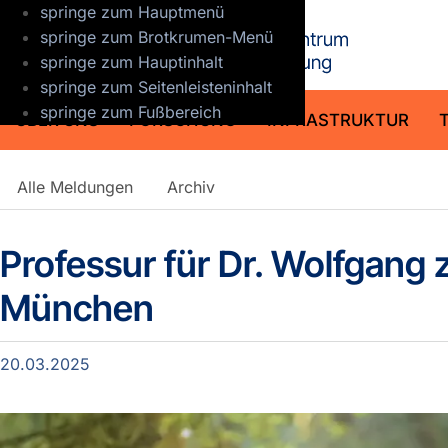
springe zum Hauptmenü
GFZ Helmho
springe zum Brotkrumen-Menü
springe zum Hauptinhalt
springe zum Seitenleisteninhalt
springe zum Fußbereich
ÜBER UNS
FORSCHUNG
INFRASTRUKTUR
Detailansicht
Alle Meldungen
Archiv
Meldungen
Professur für Dr. Wolfgang 
München
20.03.2025