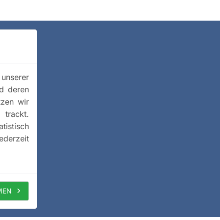
 unserer
nd deren
tzen wir
trackt.
istisch
ederzeit
MEN