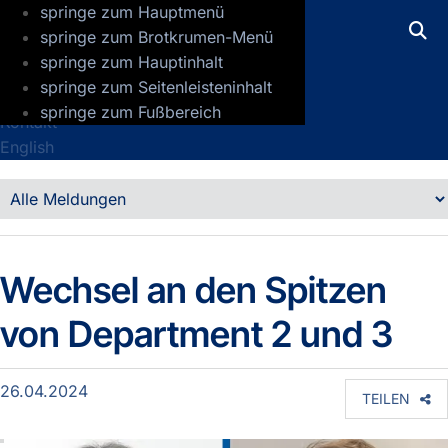
springe zum Hauptmenü
GFZ Helmholtz-Zentrum für Geoforsch
springe zum Brotkrumen-Menü
springe zum Hauptinhalt
Presse
springe zum Seitenleisteninhalt
Jobs
springe zum Fußbereich
Kontakt
English
Detailansicht
Meldungen
Wechsel an den Spitzen
von Department 2 und 3
26.04.2024
TEILEN