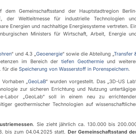
 dem Gemeinschaftsstand der Hauptstadtregion Berlin
der Weltleitmesse für industrielle Technologien un
are Energien und nachhaltige Energiesysteme vertreten. Ei
urgischen Ministers für Wirtschaft, Arbeit, Energie un
ohren
“ und 4.3 „
Geoenergie
“ sowie die Abteilung „
Transfer 
petenzen im Bereich der
tiefen Geothermie
und weitere
 für die
Speicherung von Wasserstoff in Porenspeichern
.
 Vorhaben „
GeoLaB
“ wurden vorgestellt. Das „3D-US Lab
hnologie zur sicheren Errichtung und Nutzung untertägige
e-Labor „GeoLab“ soll in einem neu zu errichtende
ltiger geothermischer Technologien auf wissenschaftliche
dustriemessen
. Sie zieht jährlich ca. 130.000 bis 200.00
. bis zum 04.04.2025 statt.
Der Gemeinschaftsstand de