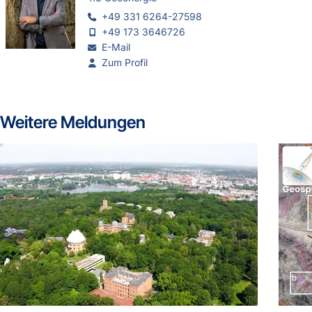
+49 331 6264-27598
+49 173 3646726
E-Mail
Zum Profil
Weitere Meldungen