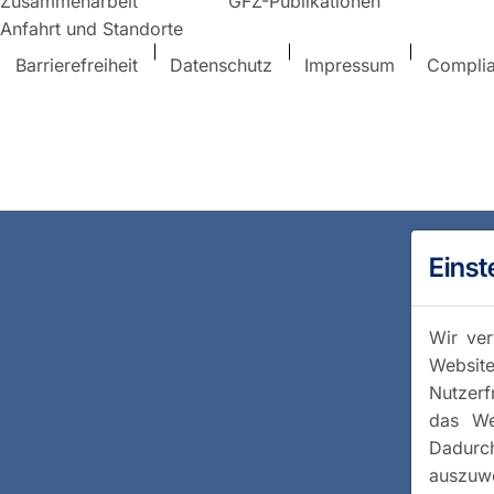
Zusammenarbeit
GFZ-Publikationen
Anfahrt und Standorte
Barrierefreiheit
Datenschutz
Impressum
Compli
Einst
Wir ver
Website
Nutzerf
das We
Dadurc
auszuwe