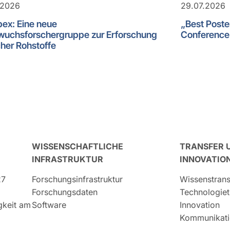
.2026
29.07.2026
ex: Eine neue
„Best Post
uchsforschergruppe zur Erforschung
Conference 
cher Rohstoffe
WISSENSCHAFTLICHE
TRANSFER 
INFRASTRUKTUR
INNOVATIO
27
Forschungsinfrastruktur
Wissenstrans
Forschungsdaten
Technologiet
igkeit am
Software
Innovation
Kommunikati