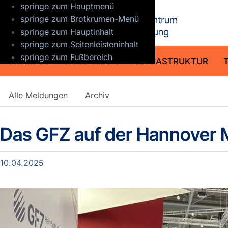
springe zum Hauptmenü
GFZ Helmho
springe zum Brotkrumen-Menü
springe zum Hauptinhalt
springe zum Seitenleisteninhalt
springe zum Fußbereich
ÜBER UNS
FORSCHUNG
INFRASTRUKTUR
Detailansicht
Alle Meldungen
Archiv
Meldungen
Das GFZ auf der Hannover
10.04.2025