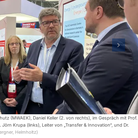
nächste 
hutz (MWAEK), Daniel Keller (2. von rechts), im Gespräch mit Prof.
 Jörn Krupa (links), Leiter von „Transfer & Innovation“, und Dr.
ergner, Helmholtz)