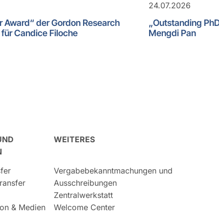
24.07.2026
er Award“ der Gordon Research
„Outstanding PhD 
für Candice Filoche
Mengdi Pan
UND
WEITERES
N
fer
Vergabebekanntmachungen und
ransfer
Ausschreibungen
Zentralwerkstatt
on & Medien
Welcome Center